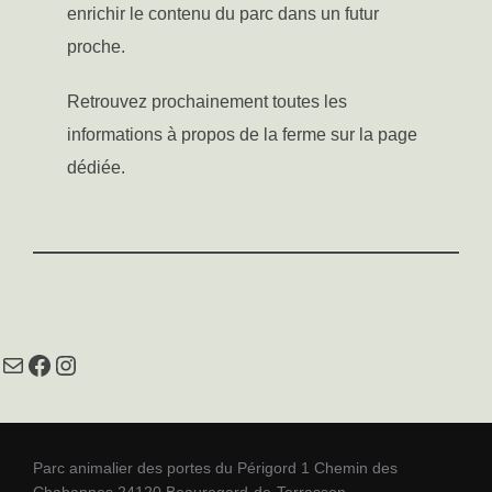
enrichir le contenu du parc dans un futur
proche.
Retrouvez prochainement toutes les
informations à propos de la ferme sur la page
dédiée.
E-mail
Facebook
Instagram
Parc animalier des portes du Périgord 1 Chemin des